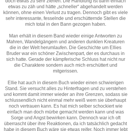
doch etwas zu sehr ziehen. Die Handlung ist dann einfach
etwas zu zäh und hätte „schneller“ abgehandelt werden
können, ohne einen Verlust zu tragen. Dennoch gibt es viele
sehr interessante, fesselnde und erschütternde Stellen die
mich total in den Bann gezogen haben.
Man erhält in diesem Band wieder einige Antworten zu
Mahren, Wandelgängern und anderen dunklen Kreaturen
die in der Welt herumlaufen. Die Geschichte um Ellies
Bruder war ein schöner Zwischenpart, der es durchaus in
sich hatte. Gerade der kämpferische Schluss hat nicht nur
die Charaktere sondern auch mich erschüttert und
mitgerissen.
Ellie hat auch in diesem Buch wieder einen schwierigen
Stand. Sie versucht alles zu Hinterfragen und zu verstehen
und kommt damit immer wieder an ihre Grenzen, sodass sie
schlussendlich nicht einmal mehr weiß wem sie überhaupt
noch vertrauen kann. Es hat mich selber schockiert wie
einfach man doch mürbe gemacht werden kann und was
Sorge und Angst bewirken kann. Dennoch war ich oft
überrascht über ihre Reaktionen, da ich tatsächlich gedacht
habe in diesem Buch wäre sie etwas reifer. Noch immer lebt