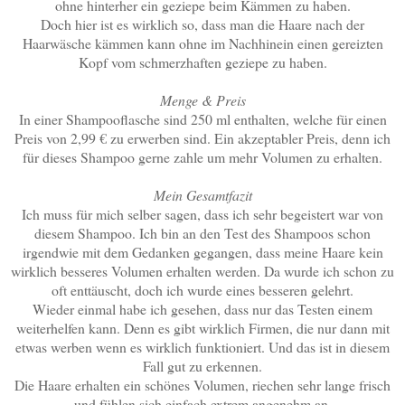
ohne hinterher ein geziepe beim Kämmen zu haben.
Doch hier ist es wirklich so, dass man die Haare nach der
Haarwäsche kämmen kann ohne im Nachhinein einen gereizten
Kopf vom schmerzhaften geziepe zu haben.
Menge & Preis
In einer Shampooflasche sind 250 ml enthalten, welche für einen
Preis von 2,99 € zu erwerben sind. Ein akzeptabler Preis, denn ich
für dieses Shampoo gerne zahle um mehr Volumen zu erhalten.
Mein Gesamtfazit
Ich muss für mich selber sagen, dass ich sehr begeistert war von
diesem Shampoo. Ich bin an den Test des Shampoos schon
irgendwie mit dem Gedanken gegangen, dass meine Haare kein
wirklich besseres Volumen erhalten werden. Da wurde ich schon zu
oft enttäuscht, doch ich wurde eines besseren gelehrt.
Wieder einmal habe ich gesehen, dass nur das Testen einem
weiterhelfen kann. Denn es gibt wirklich Firmen, die nur dann mit
etwas werben wenn es wirklich funktioniert. Und das ist in diesem
Fall gut zu erkennen.
Die Haare erhalten ein schönes Volumen, riechen sehr lange frisch
und fühlen sich einfach extrem angenehm an.