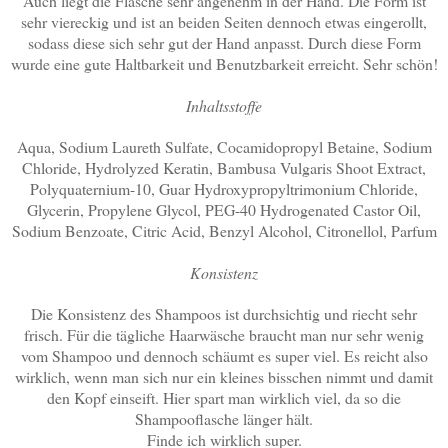
Auch liegt die Flasche sehr angenehm in der Hand. Die Form ist
sehr viereckig und ist an beiden Seiten dennoch etwas eingerollt,
sodass diese sich sehr gut der Hand anpasst. Durch diese Form
wurde eine gute Haltbarkeit und Benutzbarkeit erreicht. Sehr schön!
Inhaltsstoffe
Aqua, Sodium Laureth Sulfate, Cocamidopropyl Betaine, Sodium
Chloride, Hydrolyzed Keratin, Bambusa Vulgaris Shoot Extract,
Polyquaternium-10, Guar Hydroxypropyltrimonium Chloride,
Glycerin, Propylene Glycol, PEG-40 Hydrogenated Castor Oil,
Sodium Benzoate, Citric Acid, Benzyl Alcohol, Citronellol, Parfum
Konsistenz
Die Konsistenz des Shampoos ist durchsichtig und riecht sehr
frisch. Für die tägliche Haarwäsche braucht man nur sehr wenig
vom Shampoo und dennoch schäumt es super viel. Es reicht also
wirklich, wenn man sich nur ein kleines bisschen nimmt und damit
den Kopf einseift. Hier spart man wirklich viel, da so die
Shampooflasche länger hält.
Finde ich wirklich super.